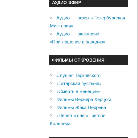
АУДИО-ЭФИР
Аудио — эфир: «Петербургская
Мистерия»
Аудио — экскурсии
«Приглашение в парадиз»
ФИЛЬМЫ ОТКРОВЕНИЯ
Слушая Тарковского
«Татарская пустыня»
«Смерть в Венеции»
Фильмы Вернера Херцога
Фильмы Жака Перрена
«Пепел и снег» Грегори
Кольбера