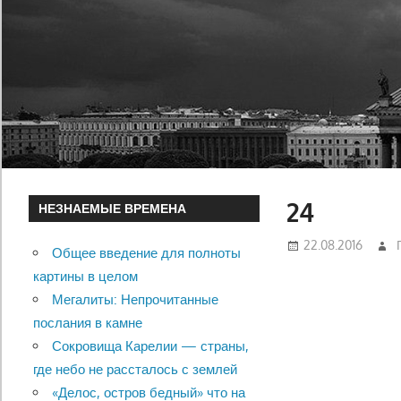
24
НЕЗНАЕМЫЕ ВРЕМЕНА
22.08.2016
Общее введение для полноты
картины в целом
Мегалиты: Непрочитанные
послания в камне
Сокровища Карелии — страны,
где небо не рассталось с землей
«Делос, остров бедный» что на