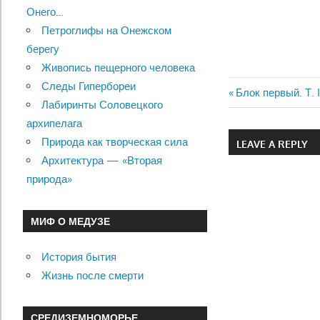
Онего…
Петроглифы на Онежском
берегу
Живопись пещерного человека
Следы Гипербореи
Previous
Блок первый. Т.
Лабиринты Соловецкого
Навигац
Post:
архипелага
по
Природа как творческая сила
LEAVE A REPLY
Архитектура — «Вторая
записям
природа»
МИФ О МЕДУЗЕ
История бытия
Жизнь после смерти
СРЕДИЗЕМНОМОРЬЕ