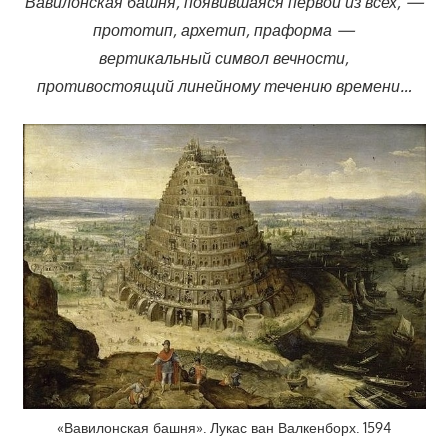
Вавилонская башня, появившаяся первой из всех, —
прототип, архетип, праформа —
вертикальный символ вечности,
противостоящий линейному течению времени…
«Вавилонская башня». Лукас ван Валкенборх. 1594