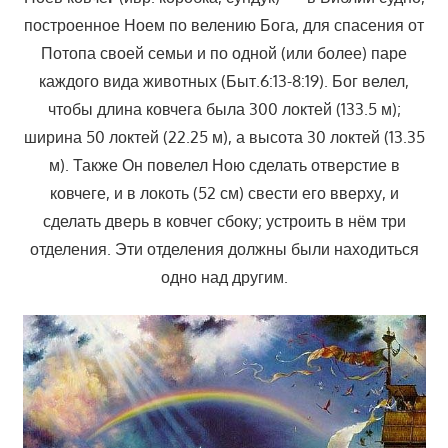
построенное Ноем по велению Бога, для спасения от
Потопа своей семьи и по одной (или более) паре
каждого вида животных (Быт.6:13-8:19). Бог велел,
чтобы длина ковчега была 300 локтей (133.5 м);
ширина 50 локтей (22.25 м), а высота 30 локтей (13.35
м). Также Он повелел Ною сделать отверстие в
ковчеге, и в локоть (52 см) свести его вверху, и
сделать дверь в ковчег сбоку; устроить в нём три
отделения. Эти отделения должны были находиться
одно над другим.