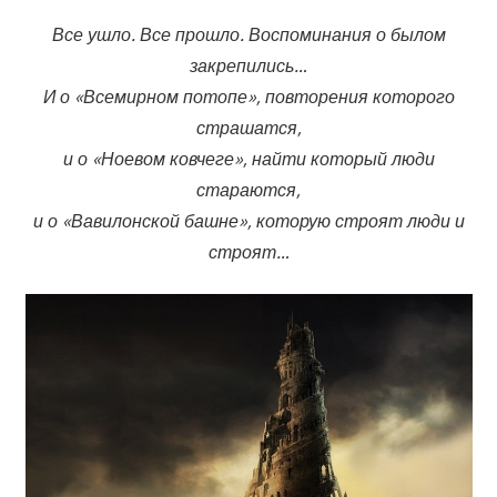
Все ушло. Все прошло. Воспоминания о былом
закрепились…
И о «Всемирном потопе», повторения которого
страшатся,
и о «Ноевом ковчеге», найти который люди
стараются,
и о «Вавилонской башне», которую строят люди и
строят…