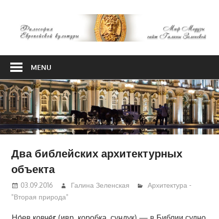
Skip
М
to
content
М
Философия
Европейской
MENU
культуры
Два библейских архитектурных
объекта
03.09.2016
Галина Зеленская
Архитектура -
"Вторая природа"
Но́ев ковче́
г
(ивр. коробка, сундук) — в Библии судно,