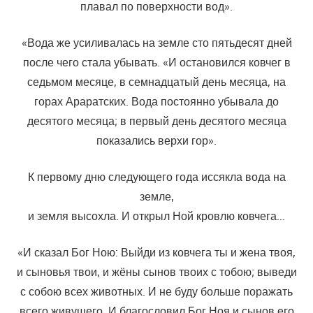
плавал по поверхности вод».
«Вода же усиливалась на земле сто пятьдесят дней
после чего стала убывать. «И остановился ковчег в
седьмом месяце, в семнадцатый день месяца, на
горах Араратских. Вода постоянно убывала до
десятого месяца; в первый день десятого месяца
показались верхи гор».
К первому дню следующего года иссякла вода на
земле,
и земля высохла. И открыл Ной кровлю ковчега…
«И сказал Бог Ною: Выйди из ковчега ты и жена твоя,
и сыновья твои, и жёны сынов твоих с тобою; выведи
с собою всех животных. И не буду больше поражать
всего живущего. И благословил Бог Ноя и сынов его