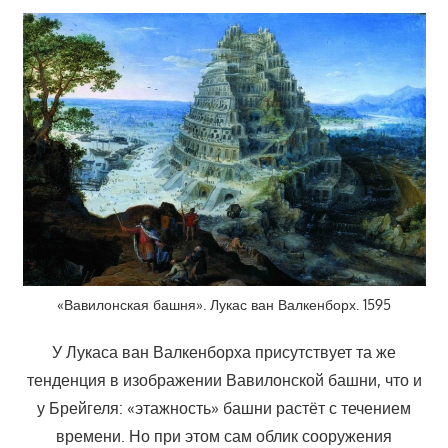
«Вавилонская башня». Лукас ван Валкенборх. 1595
У Лукаса ван Валкенборха присутствует та же
тенденция в изображении Вавилонской башни, что и
у Брейгеля: «этажность» башни растёт с течением
времени. Но при этом сам облик сооружения