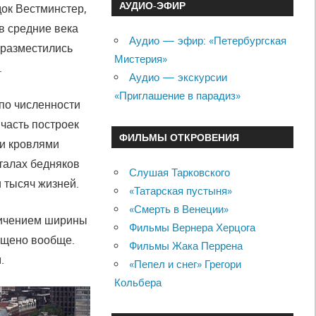
АУДИО-ЭФИР
док Вестминстер,
в средние века
Аудио — эфир: «Петербургская
 разместились
Мистерия»
.
Аудио — экскурсии
«Приглашение в парадиз»
 по численности
часть построек
ФИЛЬМЫ ОТКРОВЕНИЯ
ми кровлями
рталах бедняков
Слушая Тарковского
 тысяч жизней.
«Татарская пустыня»
«Смерть в Венеции»
аничением ширины
Фильмы Вернера Херцога
рещено вообще.
Фильмы Жака Перрена
.
«Пепел и снег» Грегори
Кольбера