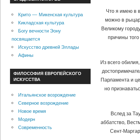
Что я имею в 
Крито — Микенская культура
можно в рыцар
Кикладская культура
Великому городу
Богу вечности Эону
причины того
посвящается
Искусство древней Эллады
Афины
Из всего обилия
достопримечате
ФИЛОСОФИЯ ЕВРОПЕЙСКОГО
Парламента и це
ИСКУССТВА
но признаватьс
Итальянское возрождение
Северное возрождение
Новое время
Вслед за Та
Модерн
аббатство, Вест
Современность
Сент-Маргар