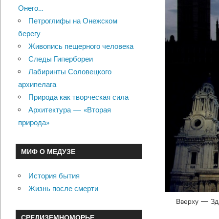
Онего…
Петроглифы на Онежском
берегу
Живопись пещерного человека
Следы Гипербореи
Лабиринты Соловецкого
архипелага
Природа как творческая сила
Архитектура — «Вторая
природа»
МИФ О МЕДУЗЕ
История бытия
Жизнь после смерти
Вверху — Зда
СРЕДИЗЕМНОМОРЬЕ