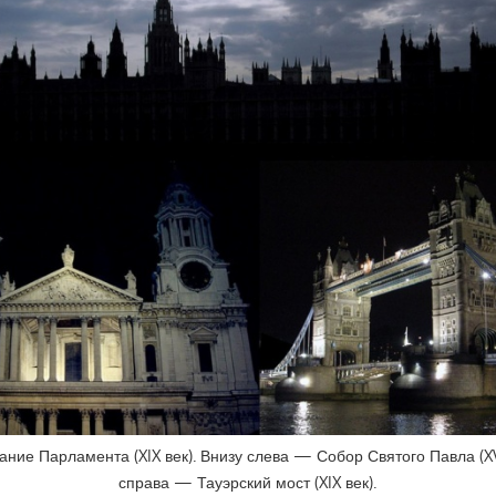
ние Парламента (XIX век). Внизу слева — Собор Святого Павла (XVI
справа — Тауэрский мост (XIX век).