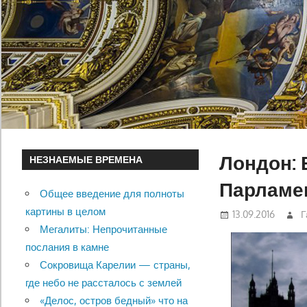
Лондон: 
НЕЗНАЕМЫЕ ВРЕМЕНА
Парламе
Общее введение для полноты
картины в целом
13.09.2016
Г
Мегалиты: Непрочитанные
послания в камне
Сокровища Карелии — страны,
где небо не рассталось с землей
«Делос, остров бедный» что на