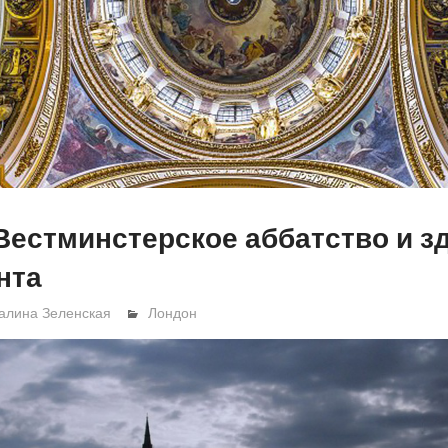
Вестминстерское аббатство и з
нта
алина Зеленская
Лондон