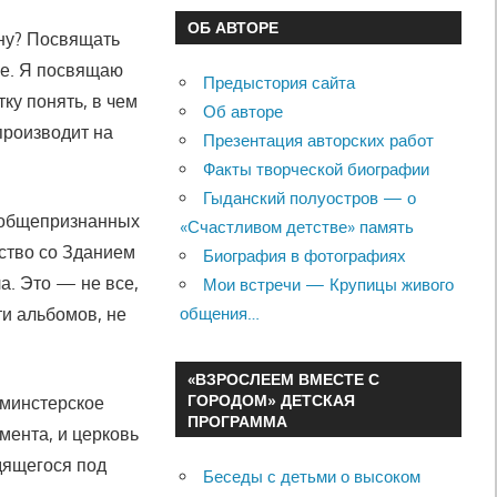
ОБ АВТОРЕ
ону? Посвящать
ие. Я посвящаю
Предыстория сайта
ку понять, в чем
Об авторе
производит на
Презентация авторских работ
Факты творческой биографии
Гыданский полуостров — о
и общепризнанных
«Счастливом детстве» память
ство со Зданием
Биография в фотографиях
а. Это — не все,
Мои встречи — Крупицы живого
ти альбомов, не
общения…
«ВЗРОСЛЕЕМ ВМЕСТЕ С
ГОРОДОМ» ДЕТСКАЯ
тминстерское
ПРОГРАММА
мента, и церковь
дящегося под
Беседы с детьми о высоком