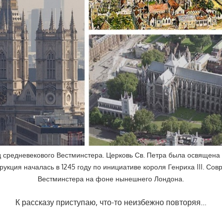
 средневекового Вестминстера. Церковь Св. Петра была освящена 
трукция началась в 1245 году по инициативе короля Генриха III. Со
Вестминстера на фоне нынешнего Лондона.
К рассказу приступаю, что-то неизбежно повторяя…