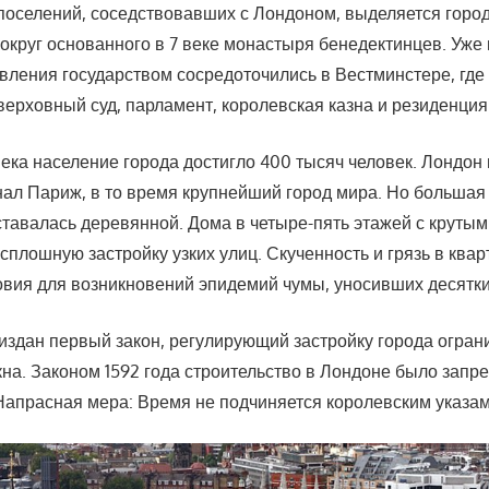
 поселений, соседствовавших с Лондоном, выделяется горо
округ основанного в 7 веке монастыря бенедектинцев. Уже 
вления государством сосредоточились в Вестминстере, где
верховный суд, парламент, королевская казна и резиденция
века население города достигло 400 тысяч человек. Лондон
нал Париж, в то время крупнейший город мира. Но большая 
тавалась деревянной. Дома в четыре-пять этажей с круты
плошную застройку узких улиц. Скученность и грязь в ква
овия для возникновений эпидемий чумы, уносивших десятки
 издан первый закон, регулирующий застройку города огр
кна. Законом 1592 года строительство в Лондоне было зап
Напрасная мера: Время не подчиняется королевским указам