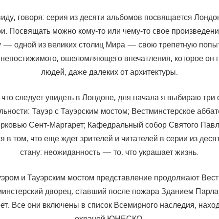
виду, говоря: серия из десяти альбомов посвящается Лонд
и. Посвящать можно кому-то или чему-то свое произведен
 — одной из великих столиц Мира — свою трепетную попыт
 непостижимого, ошеломляющего впечатления, которое он 
людей, даже далеких от архитектуры.
, что следует увидеть в Лондоне, для начала я выбираю тр
льности: Тауэр с Тауэрским мостом; Вестминстерское аббат
рковью Сент-Маргарет; Кафедральный собор Святого Павл
я в том, что еще ждет зрителей и читателей в серии из деся
стану: неожиданность — то, что украшает жизнь.
уэром и Тауэрским мостом представление продолжают Вес
минстерский дворец, ставший после пожара Зданием Парла
ет. Все они включены в список Всемирного наследия, нахо
охраной ЮНЕСКО.