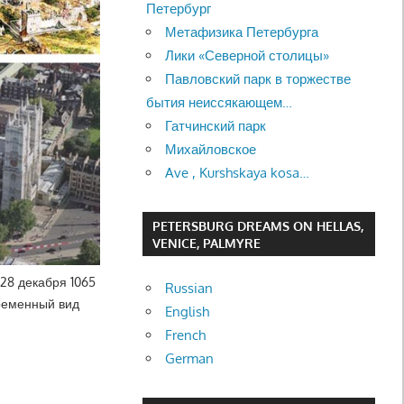
Петербург
Метафизика Петербурга
Лики «Северной столицы»
Павловский парк в торжестве
бытия неиссякающем…
Гатчинский парк
Михайловское
Ave , Kurshskaya kosa…
PETERSBURG DREAMS ON HELLAS,
VENICE, PALMYRE
28 декабря 1065
Russian
временный вид
English
French
German