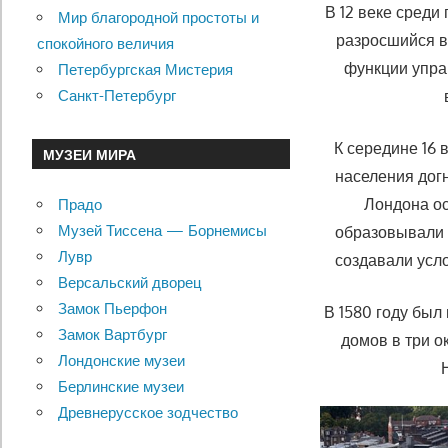
В 12 веке среди
Мир благородной простоты и
разросшийся в
спокойного величия
функции упра
Петербургская Мистерия
Санкт-Петербург
К середине 16 
МУЗЕИ МИРА
населения дог
Лондона ос
Прадо
Музей Тиссена — Борнемисы
образовывали с
Лувр
создавали усл
Версальский дворец
Замок Пьерфон
В 1580 году был
Замок Вартбург
домов в три о
Лондонские музеи
Берлинские музеи
Древнерусское зодчество