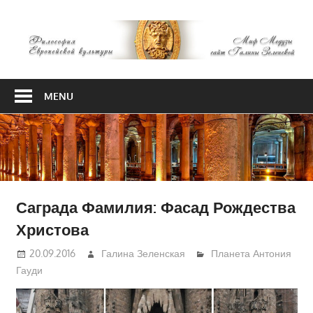
Skip
М
to
content
М
Философия
Европейской
MENU
культуры
Саграда Фамилия: Фасад Рождества
Христова
20.09.2016
Галина Зеленская
Планета Антония
Гауди