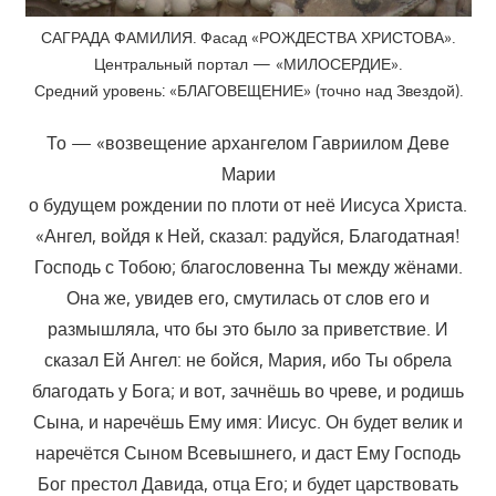
САГРАДА ФАМИЛИЯ. Фасад «РОЖДЕСТВА ХРИСТОВА».
Центральный портал — «МИЛОСЕРДИЕ».
Средний уровень: «БЛАГОВЕЩЕНИЕ» (точно над Звездой).
То — «возвещение архангелом Гавриилом Деве
Марии
о будущем рождении по плоти от неё Иисуса Христа.
«Ангел, войдя к Ней, сказал: радуйся, Благодатная!
Господь с Тобою; благословенна Ты между жёнами.
Она же, увидев его, смутилась от слов его и
размышляла, что бы это было за приветствие. И
сказал Ей Ангел: не бойся, Мария, ибо Ты обрела
благодать у Бога; и вот, зачнёшь во чреве, и родишь
Сына, и наречёшь Ему имя: Иисус. Он будет велик и
наречётся Сыном Всевышнего, и даст Ему Господь
Бог престол Давида, отца Его; и будет царствовать