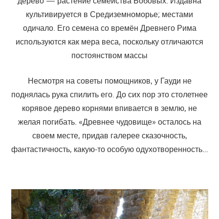
де́рево — растение семейства Бобовых. Издавна
культивируется в Средиземноморье; местами
одичало. Его семена со времён Древнего Рима
используются как мера веса, поскольку отличаются
постоянством массы
Несмотря на советы помощников, у Гауди не
поднялась рука спилить его. До сих пор это столетнее
корявое дерево корнями впивается в землю, не
желая погибать. «Древнее чудовище» осталось на
своем месте, придав галерее сказочность,
фантастичность, какую-то особую одухотворенность…