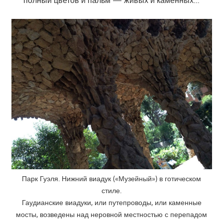
полный цветов и пальм — живых и каменных…
Парк Гуэля. Нижний виадук («Музейный») в готическом
стиле.
Гаудианские виадуки, или путепроводы, или каменные
мосты, возведены над неровной местностью с перепадом