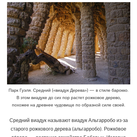
Парк Гуэля. Средний («виадук Дерева») — в стиле барокко.
В этом виадуке до сих пор растет рожковое дерево,
похожее на древнее чудовище по образной силе своей.
Средний виадук называют виадук Альгарробо из-за
старого рожкового дерева (альгарробо). Рожко́вое