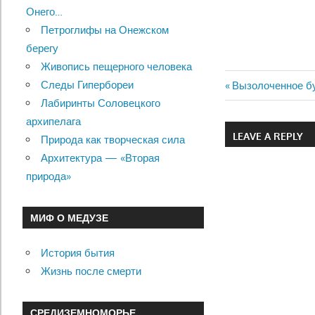
Онего…
Петроглифы на Онежском
берегу
Живопись пещерного человека
Следы Гипербореи
Previous
Вызолоченное бу
Навигац
Лабиринты Соловецкого
Post:
архипелага
по
LEAVE A REPLY
Природа как творческая сила
записям
Архитектура — «Вторая
природа»
МИФ О МЕДУЗЕ
История бытия
Жизнь после смерти
СРЕДИЗЕМНОМОРЬЕ