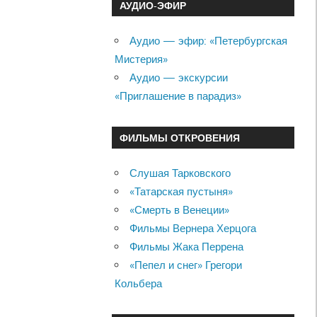
АУДИО-ЭФИР
Аудио — эфир: «Петербургская
Мистерия»
Аудио — экскурсии
«Приглашение в парадиз»
ФИЛЬМЫ ОТКРОВЕНИЯ
Слушая Тарковского
«Татарская пустыня»
«Смерть в Венеции»
Фильмы Вернера Херцога
Фильмы Жака Перрена
«Пепел и снег» Грегори
Кольбера