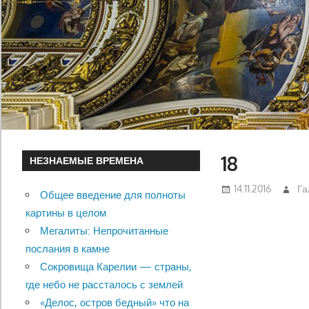
18
НЕЗНАЕМЫЕ ВРЕМЕНА
14.11.2016
Га
Общее введение для полноты
картины в целом
Мегалиты: Непрочитанные
послания в камне
Сокровища Карелии — страны,
где небо не рассталось с землей
«Делос, остров бедный» что на