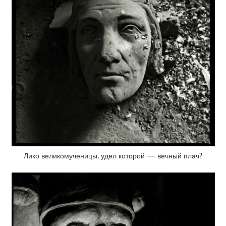
Лико великомученицы, удел которой — вечный плач?