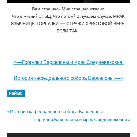
Вам страшно? Мне страшно ужасно.
Что в жизни? СТЫД. Что потом? В лучшем случае, МРАК.
ЯЗЫЧНИЦЫ ГОРГУЛЬИ — СТРАЖИ ХРИСТОВОЙ ВЕРЫ,
ЕСЛИ ТАК…
<—Горгульи Барселоны и мрак Средневековья.
История кафедрального собора Барселоны.—>
РЕЙМС
Previous
История кафедрального собора Барселоны
Навигация
Post:
Next
Горгульи Барселоны и мрак Средневековья
Post:
по