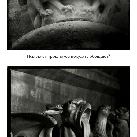
Псы лают, грешников покусать обещают?