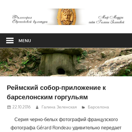
Skip
М
to
content
М
Философия
Европейской
MENU
культуры
Реймский собор-приложение к
барселонским горгульям
22.10.2016
Галина Зеленская
Барселона
Серия черно-белых фотографий французского
фотографа Gérard Rondeau удивительно передает