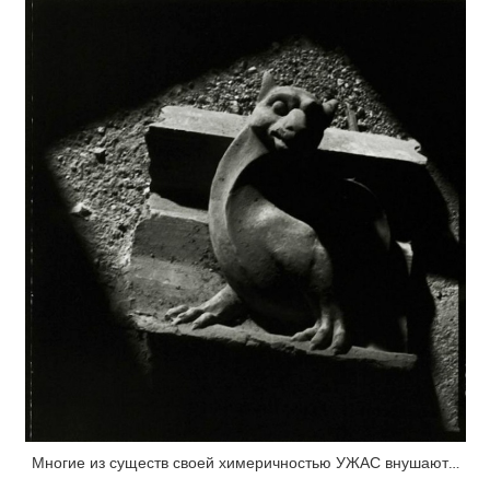
Многие из существ своей химеричностью УЖАС внушают…