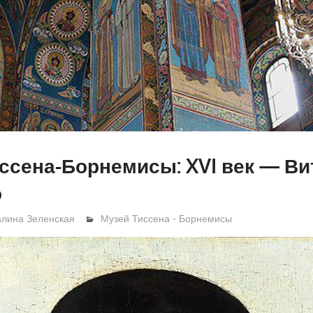
ссена-Борнемисы: XVI век — В
о
алина Зеленская
Музей Тиссена - Борнемисы