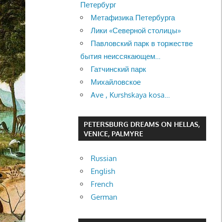
Петербург
Метафизика Петербурга
Лики «Северной столицы»
Павловский парк в торжестве
бытия неиссякающем…
Гатчинский парк
Михайловское
Ave , Kurshskaya kosa…
PETERSBURG DREAMS ON HELLAS,
VENICE, PALMYRE
Russian
English
French
German