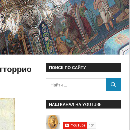
итторрио
ПОИСК ПО САЙТУ
НАШ КАНАЛ НА YOUTUBE