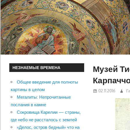
Музей Ти
НЕЗНАЕМЫЕ ВРЕМЕНА
Карпачч
Общее введение для полноты
картины в целом
02.11.2016
Г
Мегалиты: Непрочитанные
послания в камне
Сокровища Карелии — страны,
где небо не рассталось с землей
«Делос, остров бедный» что на