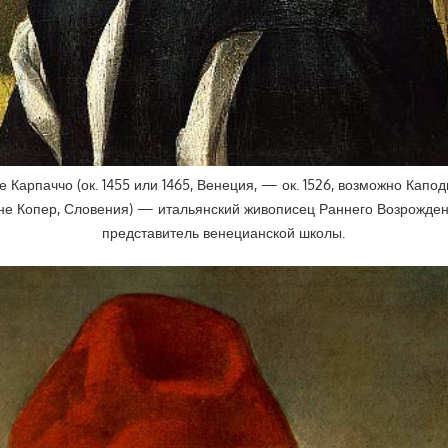
е Карпаччо (ок. 1455 или 1465, Венеция, — ок. 1526, возможно Капод
не Копер, Словения) — итальянский живописец Раннего Возрожден
представитель венецианской школы.