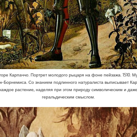
торе Карпаччо. Портрет молодого рыцаря на фоне пейзажа. 1510. М
н-Борнемиса. Со знанием подлинного натуралиста выписывает Ка
каждое растение, наделяя при этом природу символическим и даж
геральдическим смыслом.