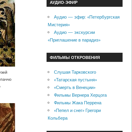
АУДИО-ЭФИР
Аудио — эфир: «Петербургская
Мистерия»
Аудио — экскурсии
«Приглашение в парадиз»
ФИЛЬМЫ ОТКРОВЕНИЯ
Слушая Тарковского
узей
рпаччо
«Татарская пустыня»
е
«Смерть в Венеции»
Фильмы Вернера Херцога
Фильмы Жака Перрена
«Пепел и снег» Грегори
Кольбера