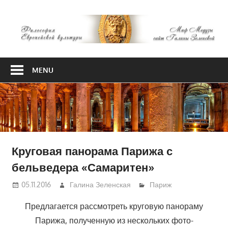
Skip
М
to
content
М
Философия
Европейской
MENU
культуры
Круговая панорама Парижа с
бельведера «Самаритен»
05.11.2016
Галина Зеленская
Париж
Предлагается рассмотреть круговую панораму
Парижа, полученную из нескольких фото-