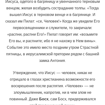
Иисуса, одетого в багряницу и увенчанного терновым
венцом, желая возбудить сострадание толпы. «Тогда
вышел Иисус в терновом венце и в багрянице. И
сказал им Пилат: «се, Человек!» Когда же увидели Его
первосвященники и служители, то закричали:
«распни, распни Его!» Пилат говорит им: «возьмите
Его вы, и распните; ибо я не нахожу в Нем вины».
Событие это имело место поздним утром Страстной
пятницы, в иерусалимской претории рядом с башней
замка Антония.
Утверждение, что Иисус — человек, никак не
отрицало в глазах христианина возможности его
воскрешения после распятия. «Человек» — не
злоумышленник, напротив, ни в чем злом не
повинный. Даже
Босх
, сам Босх, придерживался