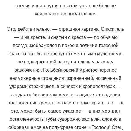
зрения и вытянутая поза фигуры еще больше
усиливают это впечатление.
Это, действительно, — страшная картина. Спаситель
— и на кресте, и снятый с креста — по обычаю
всегда изображался в покое и величии телесной
красоты, как бы не тронутой смертными мучениями,
не подверженной разрушительным законам
разложения. Гольбейновский Христос перенес
неимоверные страдания: израненный, иссеченный
ударами стражников, в синяках и кровоподтеках —
следах побиения камнями, в ссадинах от падения
под тяжестью креста. Глаза его полуоткрыты, но — и
это, может быть, самое ужасное — в них мертвая
остекленелость; губы судорожно застыли, словно в
оборвавшемся на полуфразе стоне: «Господи! Отец