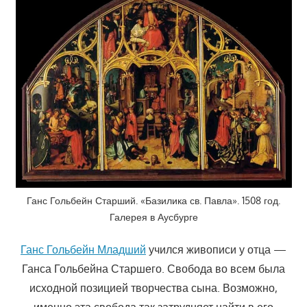
Ганс Гольбейн Старший. «Базилика св. Павла». 1508 год.
Галерея в Аусбурге
Ганс Гольбейн Младший
учился живописи у отца —
Ганса Гольбейна Старшего. Свобода во всем была
исходной позицией творчества сына. Возможно,
именно эта свобода так затрудняет найти в его