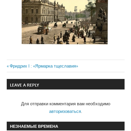
Previous
Фридрих I : «Ярмарка тщеславия»
Навигация
Post:
по
LEAVE A REPLY
записям
Для отправки комментария вам необходимо
авторизоваться
.
НЕЗНАЕМЫЕ ВРЕМЕНА