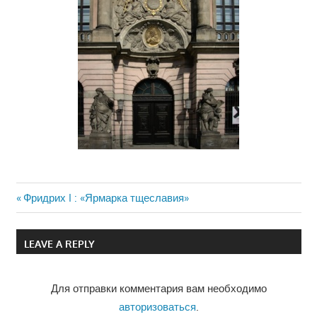
Previous
Фридрих I : «Ярмарка тщеславия»
Навигация
Post:
по
LEAVE A REPLY
записям
Для отправки комментария вам необходимо
авторизоваться
.