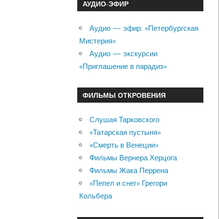
АУДИО-ЭФИР
Аудио — эфир: «Петербургская
Мистерия»
Аудио — экскурсии
«Приглашение в парадиз»
ФИЛЬМЫ ОТКРОВЕНИЯ
Слушая Тарковского
«Татарская пустыня»
«Смерть в Венеции»
Фильмы Вернера Херцога
Фильмы Жака Перрена
«Пепел и снег» Грегори
Кольбера