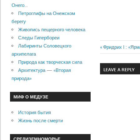
Онего…
Петроглифы на Онежском
берегу
Живопись пещерного человека
Следы Гипербореи
Лабиринты Соловецкого
Previous
Фридрих I : «Яр
Навигац
архипелага
Post:
Природа как творческая сила
по
LEAVE A REPLY
Архитектура — «Вторая
записям
природа»
МИФ О МЕДУЗЕ
История бытия
Жизнь после смерти
СРЕДИЗЕМНОМОРЬЕ