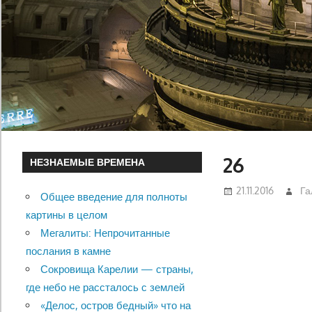
26
НЕЗНАЕМЫЕ ВРЕМЕНА
21.11.2016
Га
Общее введение для полноты
картины в целом
Мегалиты: Непрочитанные
послания в камне
Сокровища Карелии — страны,
где небо не рассталось с землей
«Делос, остров бедный» что на