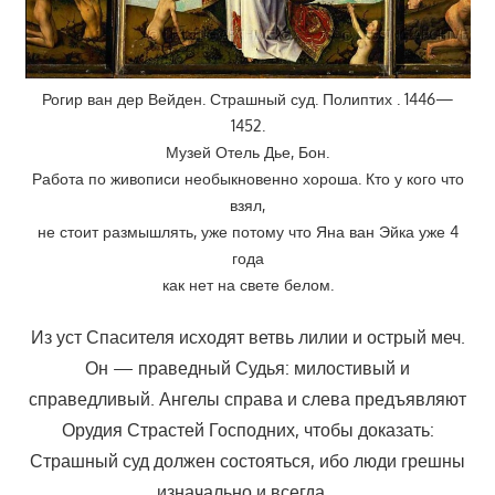
Рогир ван дер Вейден. Страшный суд. Полиптих . 1446—
1452.
Музей Отель Дье, Бон.
Работа по живописи необыкновенно хороша. Кто у кого что
взял,
не стоит размышлять, уже потому что Яна ван Эйка уже 4
года
как нет на свете белом.
Из уст Спасителя исходят ветвь лилии и острый меч.
Он — праведный Судья: милостивый и
справедливый. Ангелы справа и слева предъявляют
Орудия Страстей Господних, чтобы доказать:
Страшный суд должен состояться, ибо люди грешны
изначально и всегда…