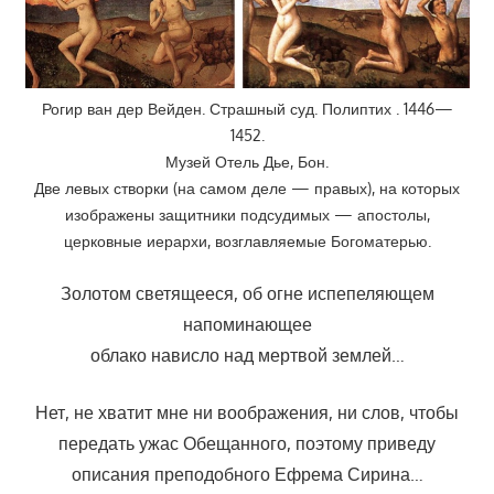
Рогир ван дер Вейден. Страшный суд. Полиптих . 1446—
1452.
Музей Отель Дье, Бон.
Две левых створки (на самом деле — правых), на которых
изображены защитники подсудимых — апостолы,
церковные иерархи, возглавляемые Богоматерью.
Золотом светящееся, об огне испепеляющем
напоминающее
облако нависло над мертвой землей…
Нет, не хватит мне ни воображения, ни слов, чтобы
передать ужас Обещанного, поэтому приведу
описания преподобного Ефрема Сирина…