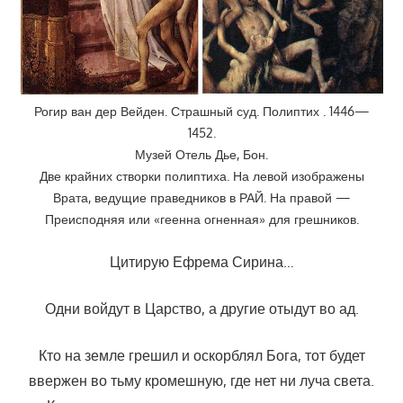
Рогир ван дер Вейден. Страшный суд. Полиптих . 1446—
1452.
Музей Отель Дье, Бон.
Две крайних створки полиптиха. На левой изображены
Врата, ведущие праведников в РАЙ. На правой —
Преисподняя или «геенна огненная» для грешников.
Цитирую Ефрема Сирина…
Одни войдут в Царство, а другие отыдут во ад.
Кто на земле грешил и оскорблял Бога, тот будет
ввержен во тьму кромешную, где нет ни луча света.