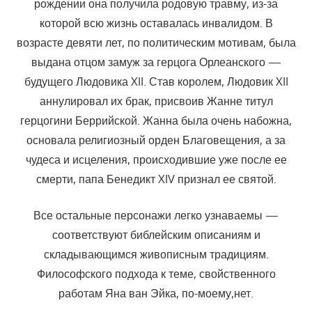
рождении она получила родовую травму, из-за
которой всю жизнь оставалась инвалидом. В
возрасте девяти лет, по политическим мотивам, была
выдана отцом замуж за герцога Орлеанского —
будущего Людовика XII. Став королем, Людовик XII
аннулировал их брак, присвоив Жанне титул
герцогини Беррийской. Жанна была очень набожна,
основала религиозный орден Благовещения, а за
чудеса и исцеления, происходившие уже после ее
смерти, папа Бенедикт XIV признал ее святой.
Все остальные персонажи легко узнаваемы —
соответствуют библейским описаниям и
складывающимся живописным традициям.
Философского подхода к теме, свойственного
работам Яна ван Эйка, по-моему,нет.