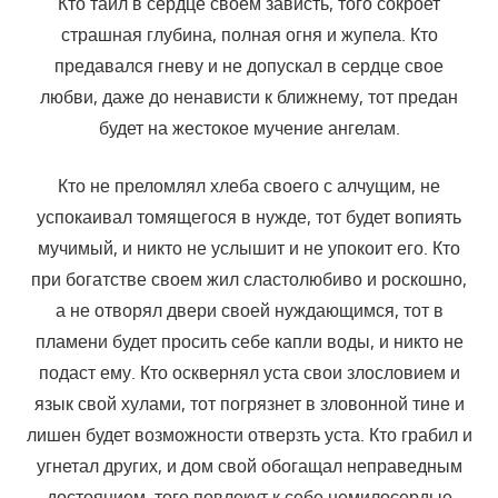
Кто таил в сердце своем зависть, того сокроет
страшная глубина, полная огня и жупела. Кто
предавался гневу и не допускал в сердце свое
любви, даже до ненависти к ближнему, тот предан
будет на жестокое мучение ангелам.
Кто не преломлял хлеба своего с алчущим, не
успокаивал томящегося в нужде, тот будет вопиять
мучимый, и никто не услышит и не упокоит его. Кто
при богатстве своем жил сластолюбиво и роскошно,
а не отворял двери своей нуждающимся, тот в
пламени будет просить себе капли воды, и никто не
подаст ему. Кто осквернял уста свои злословием и
язык свой хулами, тот погрязнет в зловонной тине и
лишен будет возможности отверзть уста. Кто грабил и
угнетал других, и дом свой обогащал неправедным
достоянием, того повлекут к себе немилосердые