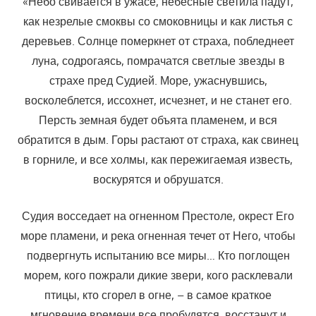
«Небо свивается в ужасе, небесные светила падут,
как незрелые смоквы со смоковницы и как листья с
деревьев. Солнце померкнет от страха, побледнеет
луна, содрогаясь, помрачатся светлые звезды в
страхе пред Судией. Море, ужаснувшись,
восколеблется, иссохнет, исчезнет, и не станет его.
Персть земная будет объята пламенем, и вся
обратится в дым. Горы растают от страха, как свинец
в горниле, и все холмы, как пережигаемая известь,
воскурятся и обрушатся.
Судия восседает на огненном Престоле, окрест Его
море пламени, и река огненная течет от Него, чтобы
подвергнуть испытанию все миры… Кто поглощен
морем, кого пожрали дикие звери, кого расклевали
птицы, кто сгорел в огне, – в самое краткое
мгновение времени все пробудятся, восстанут и