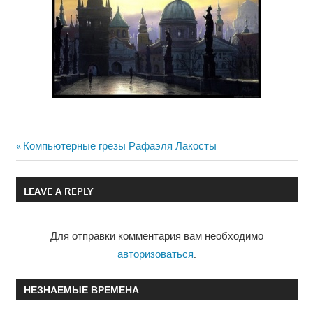
Previous
Компьютерные грезы Рафаэля Лакосты
Навигация
Post:
по
LEAVE A REPLY
записям
Для отправки комментария вам необходимо
авторизоваться
.
НЕЗНАЕМЫЕ ВРЕМЕНА