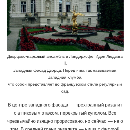
Дворцово-парковый ансамбль в Линдерхофе. Идея Людвига
II.
Западный фасад Дворца. Перед ним, так называемая,
Западная клумба,
что собой представляет во французском стиле регулярный
сад.
В центре западного фасада — трехгранный ризалит
с аттиковым этажом, перекрытый куполом. Все
чрезвычайно изящно прорисовано, но сейчас — не о
том. В средней грани ризалита — ниша с фигурой