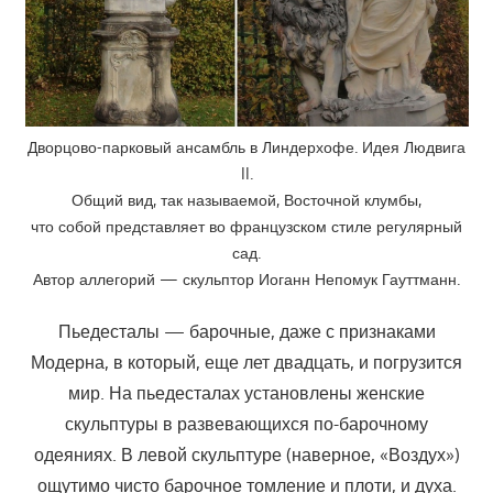
Дворцово-парковый ансамбль в Линдерхофе. Идея Людвига
II.
Общий вид, так называемой, Восточной клумбы,
что собой представляет во французском стиле регулярный
сад.
Автор аллегорий — скульптор Иоганн Непомук Гауттманн.
Пьедесталы — барочные, даже с признаками
Модерна, в который, еще лет двадцать, и погрузится
мир. На пьедесталах установлены женские
скульптуры в развевающихся по-барочному
одеяниях. В левой скульптуре (наверное, «Воздух»)
ощутимо чисто барочное томление и плоти, и духа.