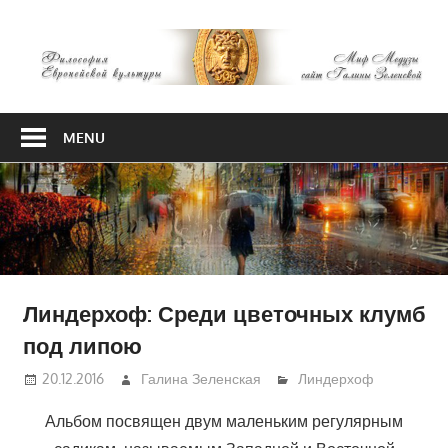
Skip
М
to
content
М
Философия
Европейской
MENU
культуры
Линдерхоф: Среди цветочных клумб
под липою
20.12.2016
Галина Зеленская
Линдерхоф
Альбом посвящен двум маленьким регулярным