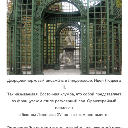
Дворцово-парковый ансамбль в Линдерхофе. Идея Людвига
II.
Так называемая, Восточная клумба, что собой представляет
во французском стиле регулярный сад. Оранжерейный
павильон
с бюстом Людовика XVI на высоком постаменте.
Оранжерейные павильоны подобны изысканной вязи