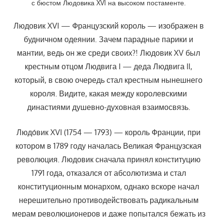
с бюстом Людовика XVI на высоком постаменте.
Людовик XVI — Французский король — изображен в
будничном одеянии. Зачем парадные парики и
мантии, ведь он же среди своих?! Людовик XV был
крестным отцом Людвига I — деда Людвига II,
который, в свою очередь стал крестным нынешнего
короля. Видите, какая между королевскими
династиями душевно-духовная взаимосвязь.
Людо́вик XVI (1754 — 1793) — король Франции, при
котором в 1789 году началась Великая Французская
революция. Людовик сначала принял конституцию
1791 года, отказался от абсолютизма и стал
конституционным монархом, однако вскоре начал
нерешительно противодействовать радикальным
мерам революционеров и даже попытался бежать из