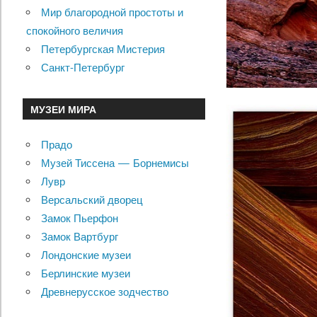
Мир благородной простоты и
спокойного величия
Петербургская Мистерия
Санкт-Петербург
МУЗЕИ МИРА
Прадо
Музей Тиссена — Борнемисы
Лувр
Версальский дворец
Замок Пьерфон
Замок Вартбург
Лондонские музеи
Берлинские музеи
Древнерусское зодчество