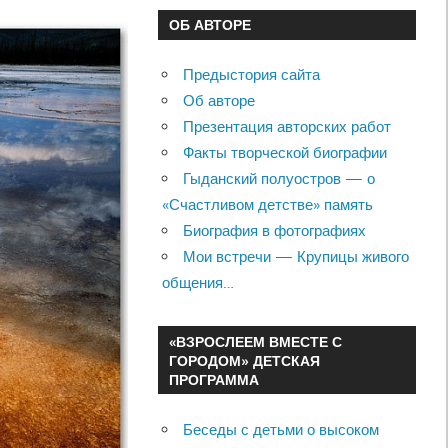
ОБ АВТОРЕ
Предыстория сайта
Об авторе
Презентация авторских работ
Факты творческой биографии
Гыданский полуостров — о
«Счастливом детстве» память
Биография в фотографиях
Мои встречи — Крупицы живого
общения…
«ВЗРОСЛЕЕМ ВМЕСТЕ С
ГОРОДОМ» ДЕТСКАЯ
ПРОГРАММА
Беседы с детьми о высоком