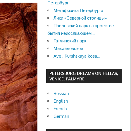
Петербург
Метафизика Петербурга
Лики «Северной столицы»
Павловский парк в торжестве
бытия неиссякающем…
Гатчинский парк
Михайловское
Ave , Kurshskaya kosa…
PETERSBURG DREAMS ON HELLAS,
VENICE, PALMYRE
Russian
English
French
German