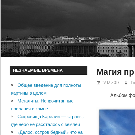
Магия п
НЕЗНАЕМЫЕ ВРЕМЕНА
19.12.2017
Г
Общее введение для полноты
картины в целом
Альбом ф
Мегалиты: Непрочитанные
послания в камне
Сокровища Карелии — страны,
где небо не рассталось с землей
«Делос, остров бедный» что на