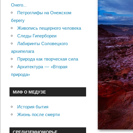
Онего…
Петроглифы на Онежском
берегу
Живопись пещерного человека
Следы Гипербореи
Лабиринты Соловецкого
архипелага
Природа как творческая сила
Архитектура — «Вторая
природа»
МИФ О МЕДУЗЕ
История бытия
Жизнь после смерти
СРЕДИЗЕМНОМОРЬЕ