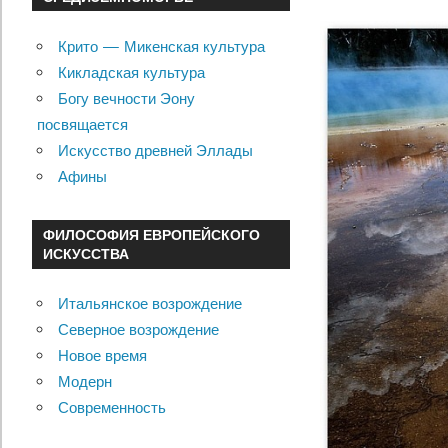
Крито — Микенская культура
Кикладская культура
Богу вечности Эону
посвящается
Искусство древней Эллады
Афины
ФИЛОСОФИЯ ЕВРОПЕЙСКОГО
ИСКУССТВА
Итальянское возрождение
Северное возрождение
Новое время
Модерн
Современность