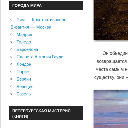
ГОРОДА МИРА
Рим — Константинополь
Византия — Москва
Мадрид
Толедо
Барселона
Он объедин
Планета Антония Гауди
возвращается
Лондон
места самым н
Париж
существу, они —
Берлин
Венеция
Базель
ПЕТЕРБУРГСКАЯ МИСТЕРИЯ
(КНИГИ)