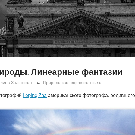
рироды. Линеарные фантазии
алина Зеленская
Природа как творческая сила
отографий
Leping Zha
американского фотографа, родившегос