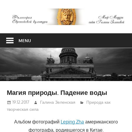
Skip
М
to
content
М
Философия
Европейской
MENU
культуры
Магия природы. Падение воды
19.12.2017
Галина Зеленская
Природа как
творческая сила
Альбом фотографий
Leping Zha
американского
фотографа, родившегося в Китае.