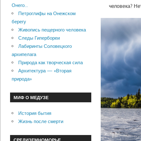
Онего…
человека? Не
Петроглифы на Онежском
берегу
Живопись пещерного человека
Следы Гипербореи
Лабиринты Соловецкого
архипелага
Природа как творческая сила
Архитектура — «Вторая
природа»
МИФ О МЕДУЗЕ
История бытия
Жизнь после смерти
СРЕДИЗЕМНОМОРЬЕ