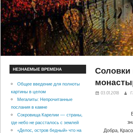
Соловки 
НЕЗНАЕМЫЕ ВРЕМЕНА
монасты
Общее введение для полноты
картины в целом
03.01.2018
Г
Мегалиты: Непрочитанные
послания в камне
Сокровища Карелии — страны,
зн
где небо не рассталось с землей
Добра, Красо
«Делос, остров бедный» что на