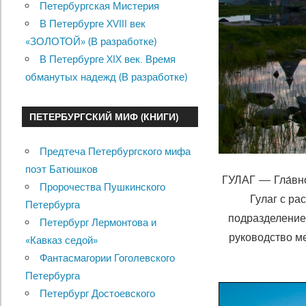
Петербургская Мистерия
В Петербурге XVIII век
«ЗОЛОТОЙ» (В разработке)
В Петербурге XIX век. Время
обманутых надежд (В разработке)
ПЕТЕРБУРГСКИЙ МИФ (КНИГИ)
Предтеча Петербургского мифа
поэт Батюшков
ГУЛАГ — Гла́вно
Пророчества Пушкинского
Гулаг с р
Петербурга
подразделени
Петербург Лермонтова и
руководство м
«Кавказ седой»
Фантасмагории Гоголевского
Петербурга
Петербург Достоевского