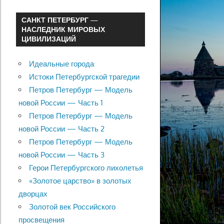
САНКТ ПЕТЕРБУРГ —
НАСЛЕДНИК МИРОВЫХ
ЦИВИЛИЗАЦИЙ
Идеальные города
Истоки Петербургской трагедии
Петров Петербург — Модель
новой России — Часть 1
Петров Петербург — Модель
новой России — Часть 2
Петров Петербург — Модель
новой России — Часть 3
Герои Петербургского лихолетья
«Золотое царство» в золотых
дворцах
Золотой век Российского
просвещения