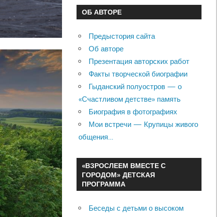
ОБ АВТОРЕ
Предыстория сайта
Об авторе
Презентация авторских работ
Факты творческой биографии
Гыданский полуостров — о
«Счастливом детстве» память
Биография в фотографиях
Мои встречи — Крупицы живого
общения…
«ВЗРОСЛЕЕМ ВМЕСТЕ С
ГОРОДОМ» ДЕТСКАЯ
ПРОГРАММА
Беседы с детьми о высоком