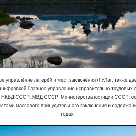
е управле́ние лагере́й и мест заключе́ния (ГУЛаг, также д
асшифровкой Главное управление исправительно-трудовых 
е НКВД СССР, МВД СССР, Министерства юстиции СССР, о
естами массового принудительного заключения и содержан
годах.