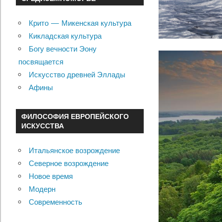
Крито — Микенская культура
Кикладская культура
Богу вечности Эону
посвящается
Искусство древней Эллады
Афины
ФИЛОСОФИЯ ЕВРОПЕЙСКОГО
ИСКУССТВА
Итальянское возрождение
Северное возрождение
Новое время
Модерн
Современность