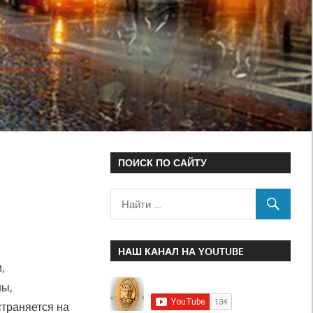
ПОИСК ПО САЙТУ
НАШ КАНАЛ НА YOUTUBE
,
ны,
страняется на