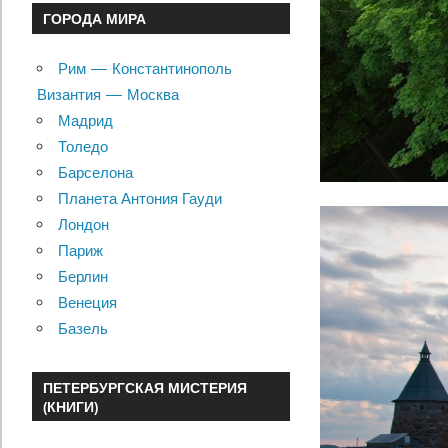
ГОРОДА МИРА
Рим — Константинополь
Византия — Москва
Мадрид
Толедо
Барселона
Планета Антония Гауди
Лондон
Париж
Берлин
Венеция
Базель
ПЕТЕРБУРГСКАЯ МИСТЕРИЯ
(КНИГИ)