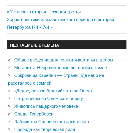
Previous
Установка вторая. Позиция третья.
Навигация
Next
Характеристики елизаветинского периода в истории
Post:
Post:
Петербурга 1741-1761
по
записям
НЕЗНАЕМЫЕ ВРЕМЕНА
Общее введение для полноты картины в целом
Мегалиты: Непрочитанные послания в камне
Сокровища Карелии — страны, где небо не
рассталось с землей
«Делос, остров бедный» что на Онего…
Петроглифы на Онежском берегу
Живопись пещерного человека
Следы Гипербореи
Лабиринты Соловецкого архипелага
Природа как творческая сила