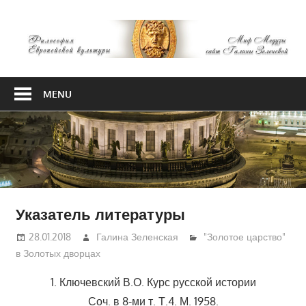
Skip
М
to
content
М
Философия
Европейской
MENU
культуры
Указатель литературы
28.01.2018
Галина Зеленская
"Золотое царство"
в Золотых дворцах
1. Ключевский В.О. Курс русской истории
Соч. в 8-ми т. Т.4. М. 1958.