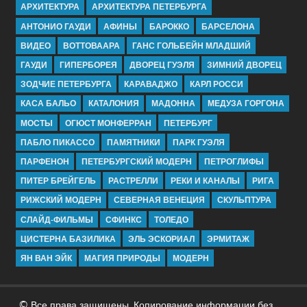
АРХИТЕКТУРА
АРХИТЕКТУРА ПЕТЕРБУРГА
АНТОНИО ГАУДИ
АФИНЫ
БАРОККО
БАРСЕЛОНА
ВИДЕО
ВОТТОВААРА
ГАНС ГОЛЬБЕЙН МЛАДШИЙ
ГАУДИ
ГИПЕРБОРЕЯ
ДВОРЕЦ ГУЭЛЯ
ЗИМНИЙ ДВОРЕЦ
ЗОДЧИЕ ПЕТЕРБУРГА
КАРАВАДЖО
КАРЛ РОССИ
КАСА БАЛЬО
КАТАЛОНИЯ
МАДОННА
МЕДУЗА ГОРГОНА
МОСТЫ
ОГЮСТ МОНФЕРРАН
ПЕТЕРБУРГ
ПАБЛО ПИКАССО
ПАМЯТНИКИ
ПАРК ГУЭЛЯ
ПАРФЕНОН
ПЕТЕРБУРГСКИЙ МОДЕРН
ПЕТРОГЛИФЫ
ПИТЕР БРЕЙГЕЛЬ
РАСТРЕЛЛИ
РЕКИ И КАНАЛЫ
РИГА
РИЖСКИЙ МОДЕРН
СЕВЕРНАЯ ВЕНЕЦИЯ
СКУЛЬПТУРА
СЛАЙД-ФИЛЬМЫ
СФИНКС
ТОЛЕДО
ЦИСТЕРНА БАЗИЛИКА
ЭЛЬ ЭСКОРИАЛ
ЭРМИТАЖ
ЯН ВАН ЭЙК
МАГИЯ ПРИРОДЫ
МОДЕРН
© Все права защищены. Копирование информации без