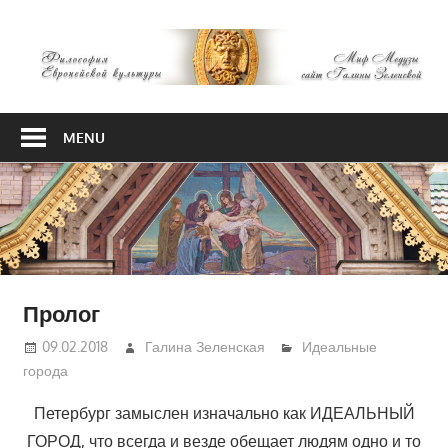
Skip
М
to
content
М
Философия
Европейской
MENU
культуры
Пролог
09.02.2018
Галина Зеленская
Идеальные
города
Петербург замыслен изначально как ИДЕАЛЬНЫЙ
ГОРОД, что всегда и везде обещает людям одно и то