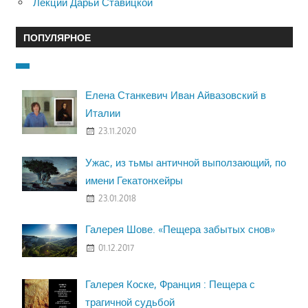
Лекции Дарьи Ставицкой
ПОПУЛЯРНОЕ
Елена Станкевич Иван Айвазовский в
Италии
23.11.2020
Ужас, из тьмы античной выползающий, по
имени Гекатонхейры
23.01.2018
Галерея Шове. «Пещера забытых снов»
01.12.2017
Галерея Коске, Франция : Пещера с
трагичной судьбой