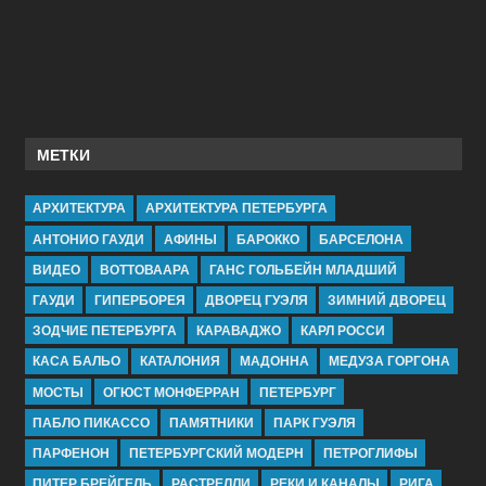
МЕТКИ
АРХИТЕКТУРА
АРХИТЕКТУРА ПЕТЕРБУРГА
АНТОНИО ГАУДИ
АФИНЫ
БАРОККО
БАРСЕЛОНА
ВИДЕО
ВОТТОВААРА
ГАНС ГОЛЬБЕЙН МЛАДШИЙ
ГАУДИ
ГИПЕРБОРЕЯ
ДВОРЕЦ ГУЭЛЯ
ЗИМНИЙ ДВОРЕЦ
ЗОДЧИЕ ПЕТЕРБУРГА
КАРАВАДЖО
КАРЛ РОССИ
КАСА БАЛЬО
КАТАЛОНИЯ
МАДОННА
МЕДУЗА ГОРГОНА
МОСТЫ
ОГЮСТ МОНФЕРРАН
ПЕТЕРБУРГ
ПАБЛО ПИКАССО
ПАМЯТНИКИ
ПАРК ГУЭЛЯ
ПАРФЕНОН
ПЕТЕРБУРГСКИЙ МОДЕРН
ПЕТРОГЛИФЫ
ПИТЕР БРЕЙГЕЛЬ
РАСТРЕЛЛИ
РЕКИ И КАНАЛЫ
РИГА