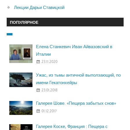
Лекции Дарьи Ставицкой
ПОПУЛЯРНОЕ
Елена Станкевич Иван Айвазовский в
Италии
23.11.2020
Ужас, из тьмы античной выползающий, по
имени Гекатонхейры
23.01.2018
Галерея Шове. «Пещера забытых снов»
01.12.2017
Галерея Коске, Франция : Пещера с