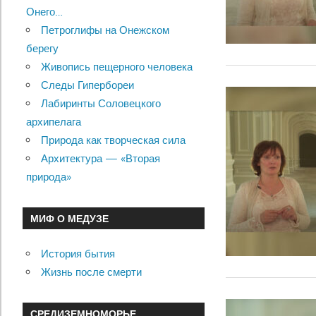
Онего…
Петроглифы на Онежском
берегу
Живопись пещерного человека
Следы Гипербореи
Лабиринты Соловецкого
архипелага
Природа как творческая сила
Архитектура — «Вторая
природа»
МИФ О МЕДУЗЕ
История бытия
Жизнь после смерти
СРЕДИЗЕМНОМОРЬЕ