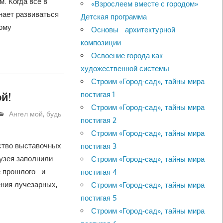
. Когда все в
«Взрослеем вместе с городом»
нает развиваться
Детская программа
ому
Основы архитектурной
композиции
Освоение города как
художественной системы
Строим «Город-сад», тайны мира
постигая 1
й!
Строим «Город-сад», тайны мира
Ангел мой, будь
постигая 2
Строим «Город-сад», тайны мира
нство выставочных
постигая 3
узея заполнили
Строим «Город-сад», тайны мира
е прошлого и
постигая 4
ния лучезарных,
Строим «Город-сад», тайны мира
постигая 5
Строим «Город-сад», тайны мира