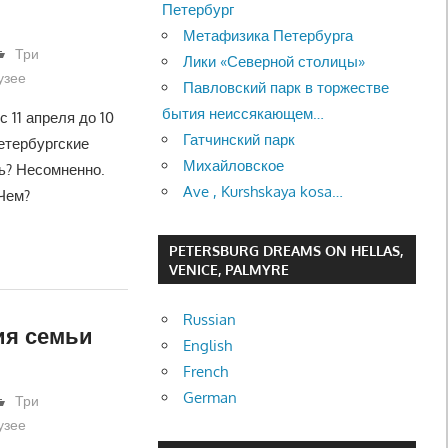
Петербург
Метафизика Петербурга
Три
Лики «Северной столицы»
узее
Павловский парк в торжестве
бытия неиссякающем…
 11 апреля до 10
Гатчинский парк
етербургские
Михайловское
ть? Несомненно.
Ave , Kurshskaya kosa…
Чем?
PETERSBURG DREAMS ON HELLAS,
VENICE, PALMYRE
Russian
ия семьи
English
French
German
Три
узее