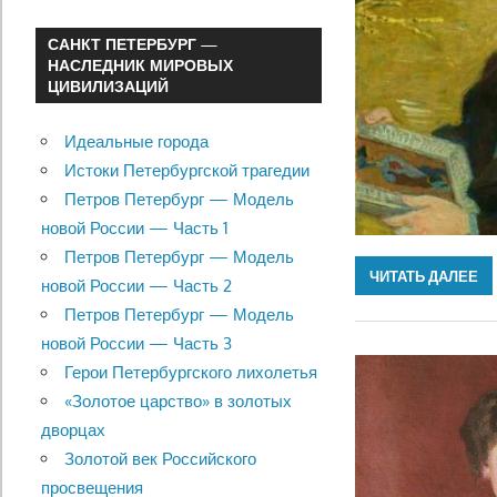
САНКТ ПЕТЕРБУРГ —
НАСЛЕДНИК МИРОВЫХ
ЦИВИЛИЗАЦИЙ
Идеальные города
Истоки Петербургской трагедии
Петров Петербург — Модель
новой России — Часть 1
Петров Петербург — Модель
ЧИТАТЬ ДАЛЕЕ
новой России — Часть 2
Петров Петербург — Модель
новой России — Часть 3
Герои Петербургского лихолетья
«Золотое царство» в золотых
дворцах
Золотой век Российского
просвещения