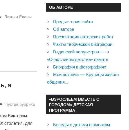
ОБ АВТОРЕ
Лекции Елены
Предыстория сайта
Об авторе
Презентация авторских работ
Факты творческой биографии
Гыданский полуостров — о
«Счастливом детстве» память
Биография в фотографиях
Мои встречи — Крупицы живого
общения…
ь, я
«ВЗРОСЛЕЕМ ВМЕСТЕ С
пустая рубрика
ГОРОДОМ» ДЕТСКАЯ
ПРОГРАММА
ком Виктором
X столетия, для
Беседы с детьми о высоком