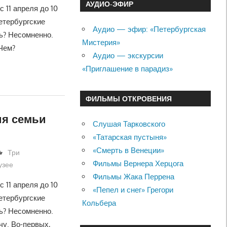
АУДИО-ЭФИР
 11 апреля до 10
етербургские
Аудио — эфир: «Петербургская
ть? Несомненно.
Мистерия»
Чем?
Аудио — экскурсии
«Приглашение в парадиз»
ФИЛЬМЫ ОТКРОВЕНИЯ
ия семьи
Слушая Тарковского
«Татарская пустыня»
«Смерть в Венеции»
Три
Фильмы Вернера Херцога
узее
Фильмы Жака Перрена
 11 апреля до 10
«Пепел и снег» Грегори
етербургские
Кольбера
ть? Несомненно.
чу. Во-первых,