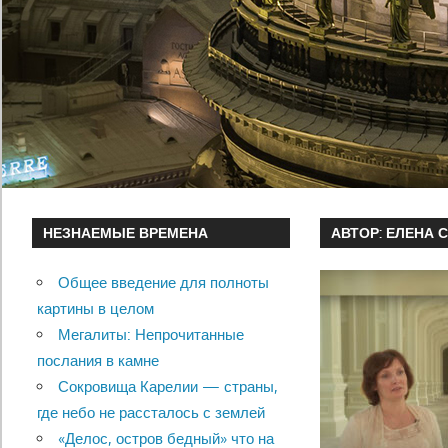
НЕЗНАЕМЫЕ ВРЕМЕНА
АВТОР:
ЕЛЕНА 
Общее введение для полноты
картины в целом
Мегалиты: Непрочитанные
послания в камне
Сокровища Карелии — страны,
где небо не рассталось с землей
«Делос, остров бедный» что на