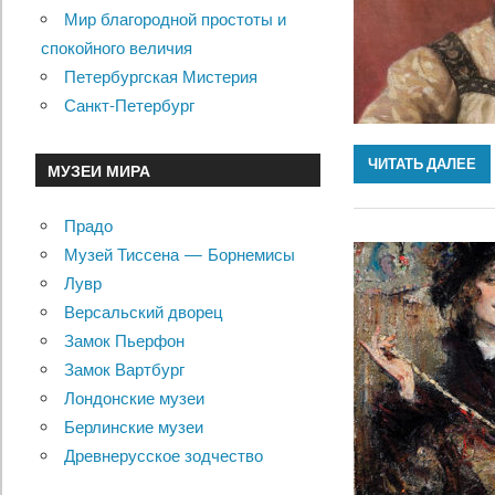
Мир благородной простоты и
спокойного величия
Петербургская Мистерия
Санкт-Петербург
ЧИТАТЬ ДАЛЕЕ
МУЗЕИ МИРА
Прадо
Музей Тиссена — Борнемисы
Лувр
Версальский дворец
Замок Пьерфон
Замок Вартбург
Лондонские музеи
Берлинские музеи
Древнерусское зодчество