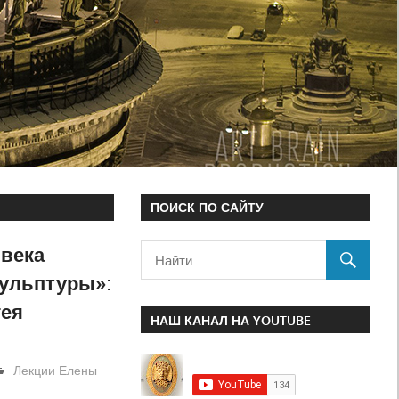
ПОИСК ПО САЙТУ
 века
кульптуры»:
гея
НАШ КАНАЛ НА YOUTUBE
Лекции Елены