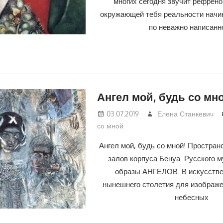
многих сегодня звучит рефреном
окружающей тебя реальности начи
по неважно написанн
Ангел мой, будь со мно
03.07.2019
Елена Станкевич
со мной
Ангел мой, будь со мной! Простра
залов корпуса Бенуа Русского м
образы АНГЕЛОВ. В искусств
нынешнего столетия для изображе
небесных