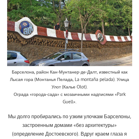
Барселона, район Кан-Мунтанер-де-Далт, известный как
Лысая гора (Монтанья Пелада, La montaña pelada). Улица
Улот (Калье Olot).
Ограда «города-сада» с мозаичными надписями «Park
Guell».
Мы долго пробирались по узким улочкам Барселоны,
застроенным домами «без архитектуры»
(определение Достоевского). Вдруг краем глаза я