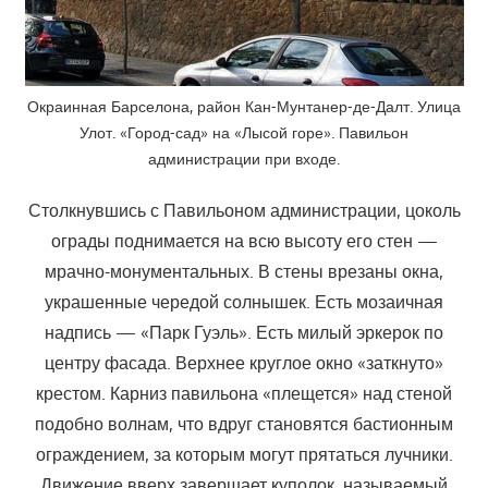
Окраинная Барселона, район Кан-Мунтанер-де-Далт. Улица
Улот. «Город-сад» на «Лысой горе». Павильон
администрации при входе.
Столкнувшись с Павильоном администрации, цоколь
ограды поднимается на всю высоту его стен —
мрачно-монументальных. В стены врезаны окна,
украшенные чередой солнышек. Есть мозаичная
надпись — «Парк Гуэль». Есть милый эркерок по
центру фасада. Верхнее круглое окно «заткнуто»
крестом. Карниз павильона «плещется» над стеной
подобно волнам, что вдруг становятся бастионным
ограждением, за которым могут прятаться лучники.
Движение вверх завершает куполок, называемый