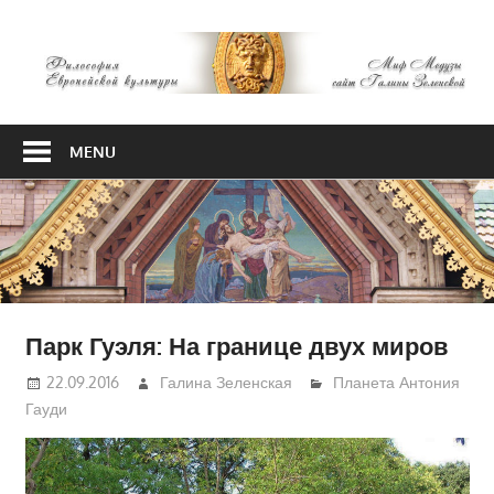
Skip
М
to
content
М
Философия
Европейской
MENU
культуры
Парк Гуэля: На границе двух миров
22.09.2016
Галина Зеленская
Планета Антония
Гауди