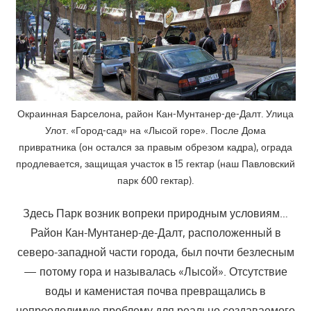
Окраинная Барселона, район Кан-Мунтанер-де-Далт. Улица
Улот. «Город-сад» на «Лысой горе». После Дома
привратника (он остался за правым обрезом кадра), ограда
продлевается, защищая участок в 15 гектар (наш Павловский
парк 600 гектар).
Здесь Парк возник вопреки природным условиям…
Район Кан-Мунтанер-де-Далт, расположенный в
северо-западной части города, был почти безлесным
— потому гора и называлась «Лысой». Отсутствие
воды и каменистая почва превращались в
непреодолимую проблему для реально создаваемого