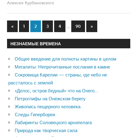
Алексея Курбановского
…
«
Previous
1
2
3
4
90
Next
»
Пагинация
Posts
Posts
записей
НЕЗНАЕМЫЕ ВРЕМЕНА
Общее введение для полноты картины в целом
Мегалиты: Непрочитанные послания в камне
Сокровища Карелии — страны, где небо не
рассталось с землей
«Делос, остров бедный» что на Онего…
Петроглифы на Онежском берегу
Живопись пещерного человека
Следы Гипербореи
Лабиринты Соловецкого архипелага
Природа как творческая сила