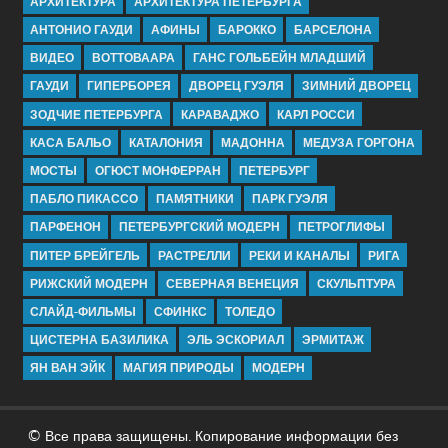
АРХИТЕКТУРА
АРХИТЕКТУРА ПЕТЕРБУРГА
АНТОНИО ГАУДИ
АФИНЫ
БАРОККО
БАРСЕЛОНА
ВИДЕО
ВОТТОВААРА
ГАНС ГОЛЬБЕЙН МЛАДШИЙ
ГАУДИ
ГИПЕРБОРЕЯ
ДВОРЕЦ ГУЭЛЯ
ЗИМНИЙ ДВОРЕЦ
ЗОДЧИЕ ПЕТЕРБУРГА
КАРАВАДЖО
КАРЛ РОССИ
КАСА БАЛЬО
КАТАЛОНИЯ
МАДОННА
МЕДУЗА ГОРГОНА
МОСТЫ
ОГЮСТ МОНФЕРРАН
ПЕТЕРБУРГ
ПАБЛО ПИКАССО
ПАМЯТНИКИ
ПАРК ГУЭЛЯ
ПАРФЕНОН
ПЕТЕРБУРГСКИЙ МОДЕРН
ПЕТРОГЛИФЫ
ПИТЕР БРЕЙГЕЛЬ
РАСТРЕЛЛИ
РЕКИ И КАНАЛЫ
РИГА
РИЖСКИЙ МОДЕРН
СЕВЕРНАЯ ВЕНЕЦИЯ
СКУЛЬПТУРА
СЛАЙД-ФИЛЬМЫ
СФИНКС
ТОЛЕДО
ЦИСТЕРНА БАЗИЛИКА
ЭЛЬ ЭСКОРИАЛ
ЭРМИТАЖ
ЯН ВАН ЭЙК
МАГИЯ ПРИРОДЫ
МОДЕРН
© Все права защищены. Копирование информации без